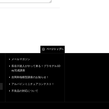
ページトップへ
メールマガジン
長谷川迷人がやって来る！プラモデル1D
ay完成講座
吉岡和哉模型講座のお知らせ！
アルパインミニチュアコンテスト！
不良品の対応について