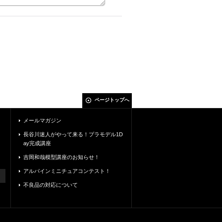
ページトップへ
メールマガジン
長谷川迷人がやって来る！プラモデル1D
ay完成講座
吉岡和哉模型講座のお知らせ！
アルパインミニチュアコンテスト！
不良品の対応について