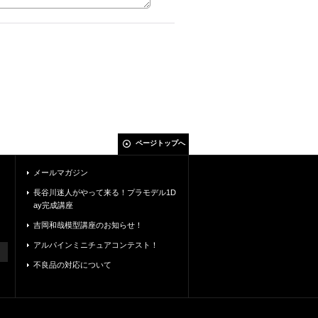
ページトップへ
メールマガジン
長谷川迷人がやって来る！プラモデル1D
ay完成講座
吉岡和哉模型講座のお知らせ！
アルパインミニチュアコンテスト！
不良品の対応について