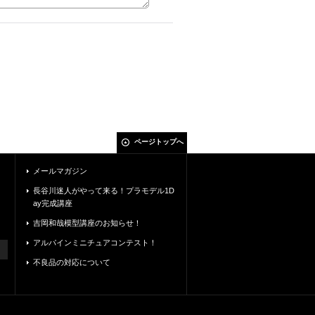
ページトップへ
メールマガジン
長谷川迷人がやって来る！プラモデル1D
ay完成講座
吉岡和哉模型講座のお知らせ！
アルパインミニチュアコンテスト！
不良品の対応について