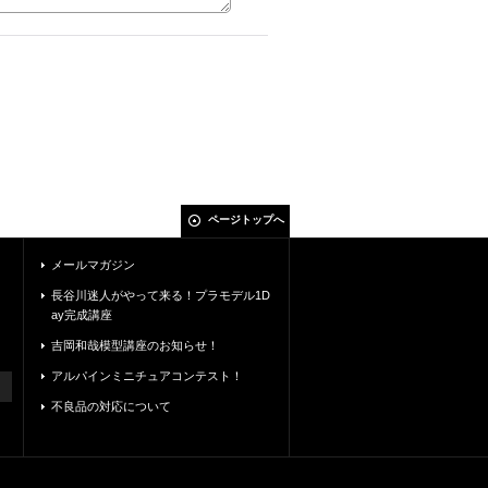
ページトップへ
メールマガジン
長谷川迷人がやって来る！プラモデル1D
ay完成講座
吉岡和哉模型講座のお知らせ！
アルパインミニチュアコンテスト！
不良品の対応について