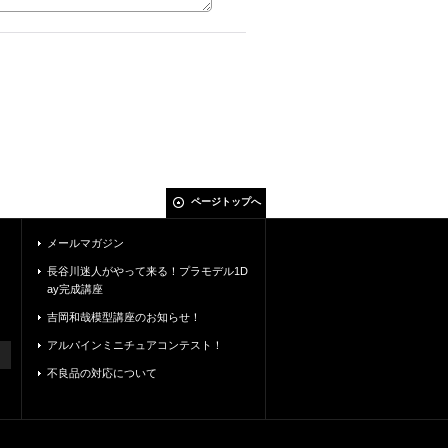
ページトップへ
メールマガジン
長谷川迷人がやって来る！プラモデル1D
ay完成講座
吉岡和哉模型講座のお知らせ！
アルパインミニチュアコンテスト！
不良品の対応について