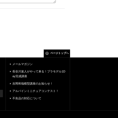
ページトップへ
メールマガジン
長谷川迷人がやって来る！プラモデル1D
ay完成講座
吉岡和哉模型講座のお知らせ！
アルパインミニチュアコンテスト！
不良品の対応について