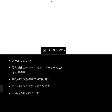
ページトップへ
メールマガジン
長谷川迷人がやって来る！プラモデル1D
ay完成講座
吉岡和哉模型講座のお知らせ！
アルパインミニチュアコンテスト！
不良品の対応について