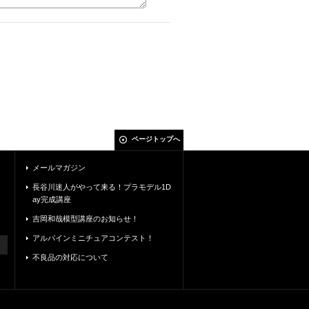
ページトップへ
メールマガジン
長谷川迷人がやって来る！プラモデル1D
ay完成講座
吉岡和哉模型講座のお知らせ！
アルパインミニチュアコンテスト！
不良品の対応について