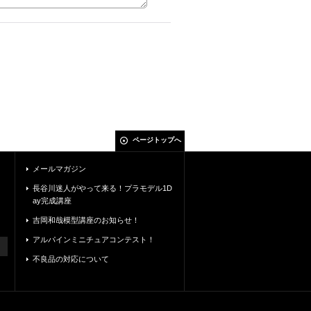
ページトップへ
メールマガジン
長谷川迷人がやって来る！プラモデル1D
ay完成講座
吉岡和哉模型講座のお知らせ！
アルパインミニチュアコンテスト！
不良品の対応について