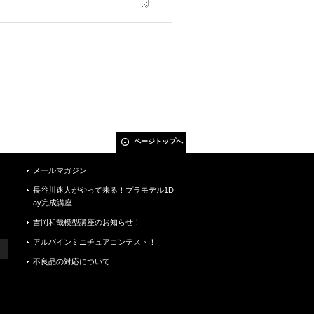
ページトップへ
メールマガジン
長谷川迷人がやって来る！プラモデル1D
ay完成講座
吉岡和哉模型講座のお知らせ！
アルパインミニチュアコンテスト！
不良品の対応について