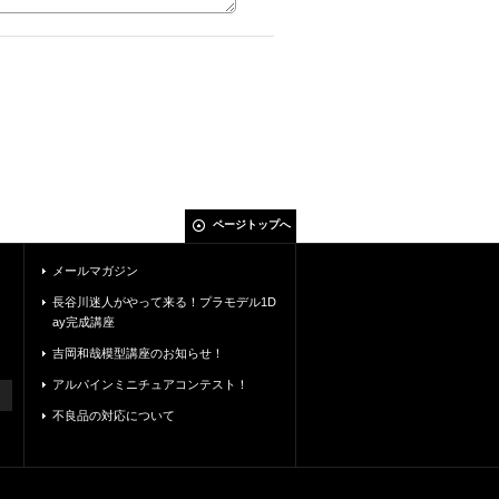
ページトップへ
メールマガジン
長谷川迷人がやって来る！プラモデル1D
ay完成講座
吉岡和哉模型講座のお知らせ！
アルパインミニチュアコンテスト！
不良品の対応について