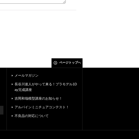
ページトップへ
メールマガジン
長谷川迷人がやって来る！プラモデル1D
ay完成講座
吉岡和哉模型講座のお知らせ！
アルパインミニチュアコンテスト！
不良品の対応について