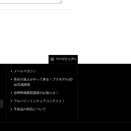
ページトップへ
メールマガジン
長谷川迷人がやって来る！プラモデル1D
ay完成講座
吉岡和哉模型講座のお知らせ！
アルパインミニチュアコンテスト！
不良品の対応について