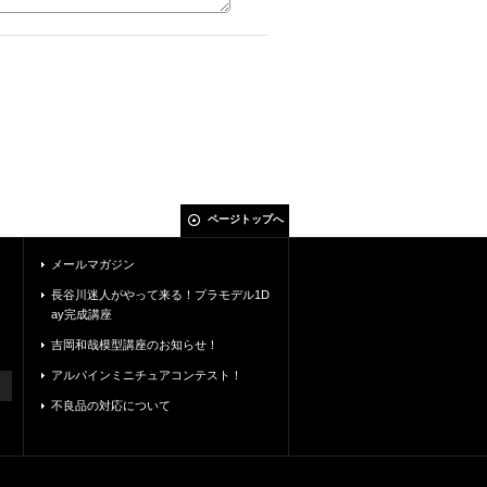
ページトップへ
メールマガジン
長谷川迷人がやって来る！プラモデル1D
ay完成講座
吉岡和哉模型講座のお知らせ！
アルパインミニチュアコンテスト！
不良品の対応について