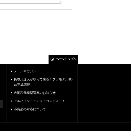
ページトップへ
メールマガジン
長谷川迷人がやって来る！プラモデル1D
ay完成講座
吉岡和哉模型講座のお知らせ！
アルパインミニチュアコンテスト！
不良品の対応について