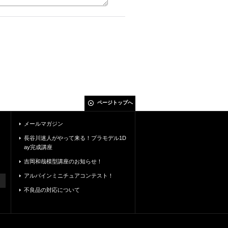
ページトップへ
メールマガジン
長谷川迷人がやって来る！プラモデル1D
ay完成講座
吉岡和哉模型講座のお知らせ！
アルパインミニチュアコンテスト！
不良品の対応について