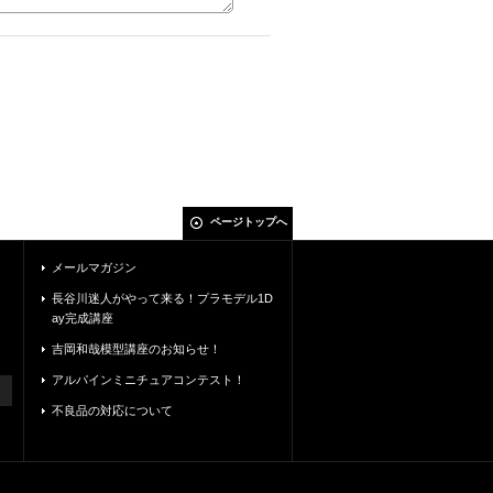
ページトップへ
メールマガジン
長谷川迷人がやって来る！プラモデル1D
ay完成講座
吉岡和哉模型講座のお知らせ！
アルパインミニチュアコンテスト！
不良品の対応について