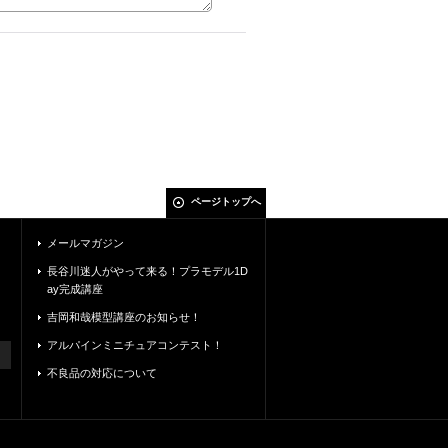
ページトップへ
メールマガジン
長谷川迷人がやって来る！プラモデル1D
ay完成講座
吉岡和哉模型講座のお知らせ！
アルパインミニチュアコンテスト！
不良品の対応について