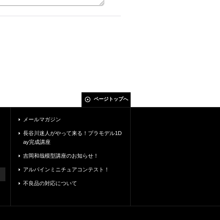
ページトップへ
メールマガジン
長谷川迷人がやって来る！プラモデル1D
ay完成講座
吉岡和哉模型講座のお知らせ！
アルパインミニチュアコンテスト！
不良品の対応について