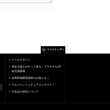
ページトップへ
メールマガジン
長谷川迷人がやって来る！プラモデル1D
ay完成講座
吉岡和哉模型講座のお知らせ！
アルパインミニチュアコンテスト！
不良品の対応について