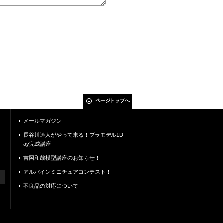
ページトップへ
メールマガジン
長谷川迷人がやって来る！プラモデル1D
ay完成講座
吉岡和哉模型講座のお知らせ！
アルパインミニチュアコンテスト！
不良品の対応について