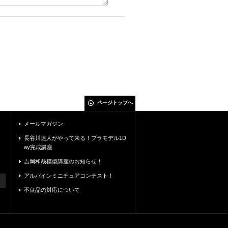
ページトップへ
メールマガジン
長谷川迷人がやって来る！プラモデル1D
ay完成講座
吉岡和哉模型講座のお知らせ！
アルパインミニチュアコンテスト！
不良品の対応について