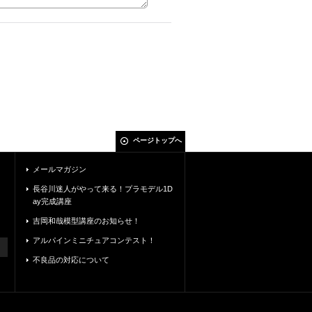
ページトップへ
メールマガジン
長谷川迷人がやって来る！プラモデル1D
ay完成講座
吉岡和哉模型講座のお知らせ！
アルパインミニチュアコンテスト！
不良品の対応について