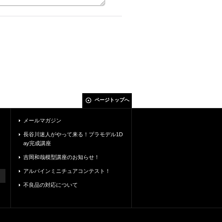
ページトップへ
メールマガジン
長谷川迷人がやって来る！プラモデル1D
ay完成講座
吉岡和哉模型講座のお知らせ！
アルパインミニチュアコンテスト！
不良品の対応について