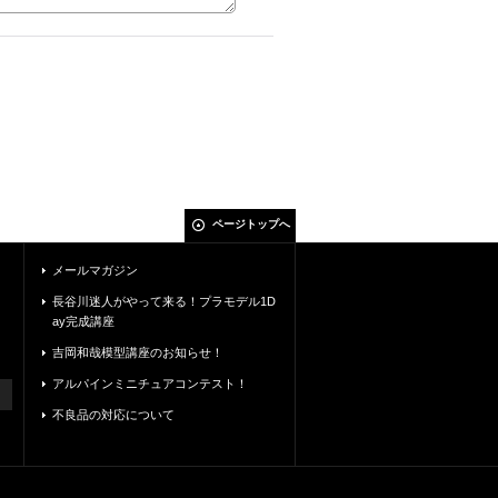
ページトップへ
メールマガジン
長谷川迷人がやって来る！プラモデル1D
ay完成講座
吉岡和哉模型講座のお知らせ！
アルパインミニチュアコンテスト！
不良品の対応について