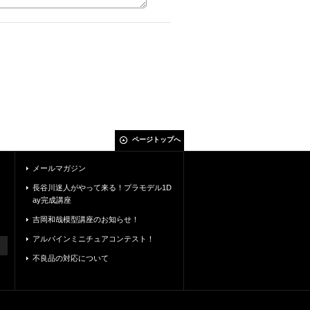
ページトップへ
メールマガジン
長谷川迷人がやって来る！プラモデル1D
ay完成講座
吉岡和哉模型講座のお知らせ！
アルパインミニチュアコンテスト！
不良品の対応について