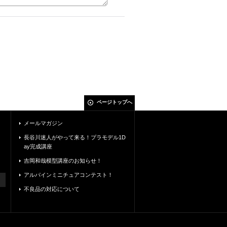
ページトップへ
メールマガジン
長谷川迷人がやって来る！プラモデル1D
ay完成講座
吉岡和哉模型講座のお知らせ！
アルパインミニチュアコンテスト！
不良品の対応について