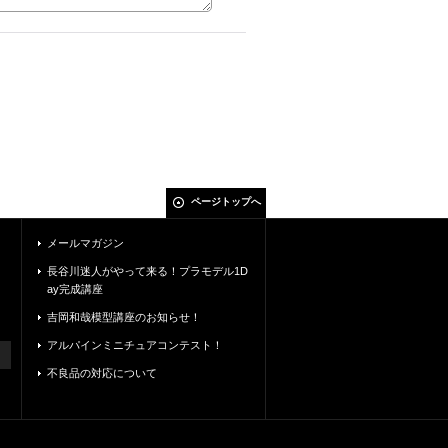
ページトップへ
メールマガジン
長谷川迷人がやって来る！プラモデル1D
ay完成講座
吉岡和哉模型講座のお知らせ！
アルパインミニチュアコンテスト！
不良品の対応について