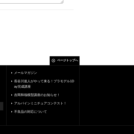
ページトップへ
メールマガジン
長谷川迷人がやって来る！プラモデル1D
ay完成講座
吉岡和哉模型講座のお知らせ！
アルパインミニチュアコンテスト！
不良品の対応について