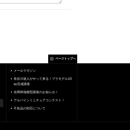
ページトップへ
メールマガジン
長谷川迷人がやって来る！プラモデル1D
ay完成講座
吉岡和哉模型講座のお知らせ！
アルパインミニチュアコンテスト！
不良品の対応について