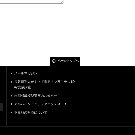
ページトップへ
メールマガジン
長谷川迷人がやって来る！プラモデル1D
ay完成講座
吉岡和哉模型講座のお知らせ！
アルパインミニチュアコンテスト！
不良品の対応について