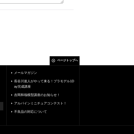
ページトップへ
メールマガジン
長谷川迷人がやって来る！プラモデル1D
ay完成講座
吉岡和哉模型講座のお知らせ！
アルパインミニチュアコンテスト！
不良品の対応について