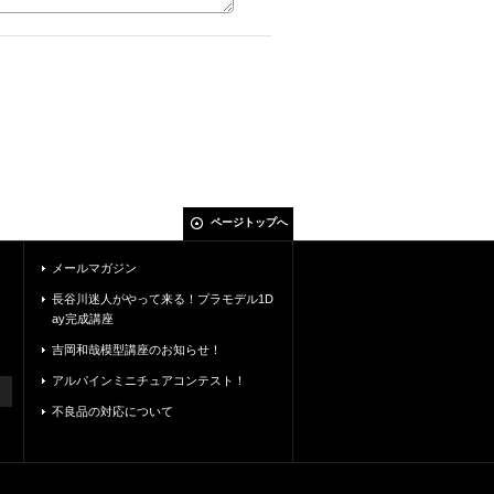
ページトップへ
メールマガジン
長谷川迷人がやって来る！プラモデル1D
ay完成講座
吉岡和哉模型講座のお知らせ！
アルパインミニチュアコンテスト！
不良品の対応について