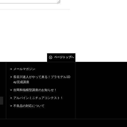
ページトップへ
メールマガジン
長谷川迷人がやって来る！プラモデル1D
ay完成講座
吉岡和哉模型講座のお知らせ！
アルパインミニチュアコンテスト！
不良品の対応について