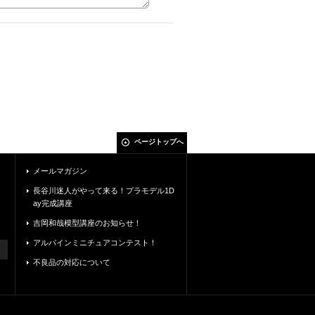
ページトップへ
メールマガジン
長谷川迷人がやって来る！プラモデル1D
ay完成講座
吉岡和哉模型講座のお知らせ！
アルパインミニチュアコンテスト！
不良品の対応について