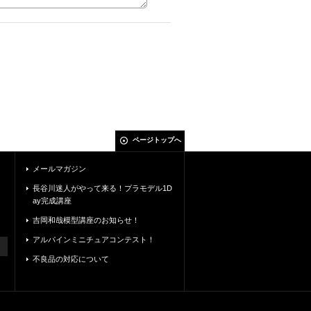
ページトップへ
メールマガジン
長谷川迷人がやって来る！プラモデル1D
ay完成講座
吉岡和哉模型講座のお知らせ！
アルパインミニチュアコンテスト！
不良品の対応について