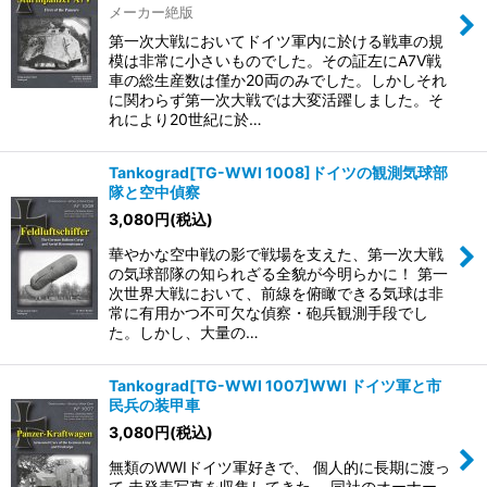
メーカー絶版
第一次大戦においてドイツ軍内に於ける戦車の規
模は非常に小さいものでした。その証左にA7V戦
車の総生産数は僅か20両のみでした。しかしそれ
に関わらず第一次大戦では大変活躍しました。そ
れにより20世紀に於…
Tankograd[TG-WWI 1008]ドイツの観測気球部
隊と空中偵察
3,080
円
(税込)
華やかな空中戦の影で戦場を支えた、第一次大戦
の気球部隊の知られざる全貌が今明らかに！ 第一
次世界大戦において、前線を俯瞰できる気球は非
常に有用かつ不可欠な偵察・砲兵観測手段でし
た。しかし、大量の…
Tankograd[TG-WWI 1007]WWI ドイツ軍と市
民兵の装甲車
3,080
円
(税込)
無類のWWIドイツ軍好きで、 個人的に長期に渡っ
て 未発表写真を収集してきた、 同社のオーナー