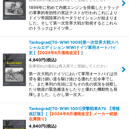
1899年に初めて内燃エンジンを搭載したトラック
の軍事的有効性の実証テストが行われこれにより
ドイツ帝国陸軍のモータリゼイションが始まりま
した。そして第一次世界大戦が勃発するとこれら
のトラックはドイツ帝…
Tankograd[TG-WWI 1009]第一次世界大戦スペ
シャルエディション WWIドイツ軍用オートバイ
史
[
【2024年6月価格改定】
]
4,840
円
(税込)
在庫切れの場合は再入荷でご登録してください
第一次大戦のドイツにおいて軍用オートバイは渋
滞を避け細い道を駆け抜ける優れた伝令車でし
た。また車列の先頭に立ちその先の状況を偵察し
たり物資の緊急搬送をしたりと優れた機動性も発
揮しました。しかし第一次大…
Tankograd[TG-WWI 1001]突撃戦車A7V 【増補
改訂版】
[
【2024年6月価格改定】メーカー絶版
在庫限り
]
4,840
円
(税込)