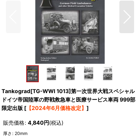
Tankograd[TG-WWI 1013]第一次世界大戦スペシャル
ドイツ帝国陸軍の野戦救急車と医療サービス車両 999部
限定出版
[
【2024年6月価格改定】
]
販売価格
:
4,840
円
(税込)
厚さ
:
20mm