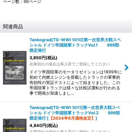
ページ数：96ページ
関連商品
Tankograd[TG-WWI 1010]第一次世界大戦スペ
シャル ドイツ帝国陸軍トラックVol.1 999部
限定発行
3,850
円
(税込)
在庫切れの場合は再入荷でご登録してください
ドイツ帝国陸軍のモータリゼイションは1899年に
初めて内燃エンジンを搭載したトラックの軍事的
有効性の実証テストによって始まりました。この
帝国陸軍トラックは様々な比較試運転が行われる
事で開発が加速しまし…
Tankograd[TG-WWI 1011]第一次世界大戦スペ
シャル ドイツ帝国陸軍トラックVol.2 999部
限定発行
[
【2024年6月価格改定】
]
4,840
円
(税込)
在庫切れの場合は再入荷でご登録してください