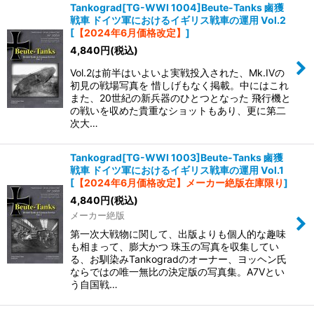
Tankograd[TG-WWI 1004]Beute-Tanks 鹵獲
戦車 ドイツ軍におけるイギリス戦車の運用 Vol.2
[
【2024年6月価格改定】
]
4,840
円
(税込)
Vol.2は前半はいよいよ実戦投入された、Mk.IVの
初見の戦場写真を 惜しげもなく掲載。中にはこれ
また、20世紀の新兵器のひとつとなった 飛行機と
の戦いを収めた貴重なショットもあり、更に第二
次大…
Tankograd[TG-WWI 1003]Beute-Tanks 鹵獲
戦車 ドイツ軍におけるイギリス戦車の運用 Vol.1
[
【2024年6月価格改定】メーカー絶版在庫限り
]
4,840
円
(税込)
メーカー絶版
第一次大戦物に関して、出版よりも個人的な趣味
も相まって、膨大かつ 珠玉の写真を収集してい
る、お馴染みTankogradのオーナー、ヨッヘン氏
ならではの唯一無比の決定版の写真集。A7Vとい
う自国戦…