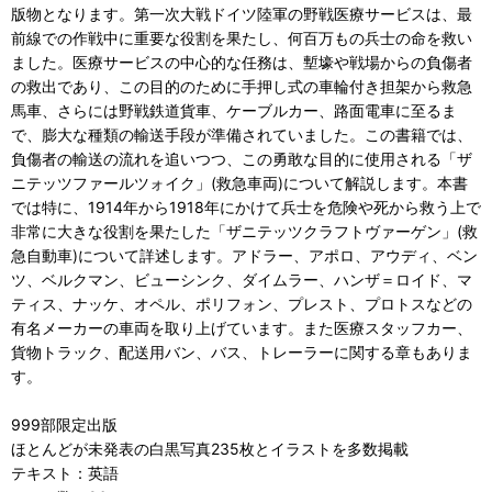
版物となります。 第一次大戦ドイツ陸軍の野戦医療サービスは、最
前線での作戦中に重要な役割を果たし、何百万もの兵士の命を救い
ました。医療サービスの中心的な任務は、塹壕や戦場からの負傷者
の救出であり、この目的のために手押し式の車輪付き担架から救急
馬車、さらには野戦鉄道貨車、ケーブルカー、路面電車に至るま
で、膨大な種類の輸送手段が準備されていました。 この書籍では、
負傷者の輸送の流れを追いつつ、この勇敢な目的に使用される「ザ
ニテッツファールツォイク」(救急車両)について解説します。 本書
では特に、1914年から1918年にかけて兵士を危険や死から救う上で
非常に大きな役割を果たした「ザニテッツクラフトヴァーゲン」(救
急自動車)について詳述します。アドラー、アポロ、アウディ、ベン
ツ、ベルクマン、ビューシンク、ダイムラー、ハンザ＝ロイド、マ
ティス、ナッケ、オペル、ポリフォン、プレスト、プロトスなどの
有名メーカーの車両を取り上げています。また医療スタッフカー、
貨物トラック、配送用バン、バス、トレーラーに関する章もありま
す。
999部限定出版
ほとんどが未発表の白黒写真235枚とイラストを多数掲載
テキスト：英語