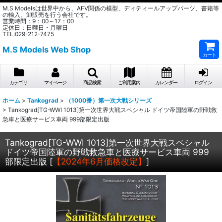
M.S Modelsは世界中から、AFV関係の模型、ディティールアップパーツ、書籍等
の輸入、卸販売を行う会社です。
営業時間：9：00～17：00
定休日：日曜日・月曜日
TEL:029-212-7475
M.S Models Web Shop
カート
カテゴリ
マイページ
商品検索
ご利用案内
カレンダー
ログイン
ホーム
>
Tankograd
>
（1000番）第一次大戦シリーズ
>
Tankograd[TG-WWI 1013]第一次世界大戦スペシャル ドイツ帝国陸軍の野戦救
急車と医療サービス車両 999部限定出版
Tankograd[TG-WWI 1013]第一次世界大戦スペシャル
ドイツ帝国陸軍の野戦救急車と医療サービス車両 999
部限定出版
[
【2024年6月価格改定】
]