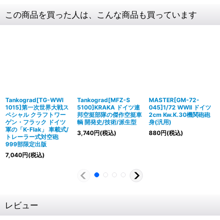
この商品を買った人は、こんな商品も買っています
Tankograd[TG-WWI
Tankograd[MFZ-S
MASTER[GM-72-
1015]第一次世界大戦ス
5100]KRAKA ドイツ連
045]1/72 WWII ドイツ
ペシャル クラフトワー
邦空挺部隊の傑作空挺車
2cm Kw.K.30機関砲砲
ゲン・フラック ドイツ
輌 開発史/技術/派生型
身(汎用)
軍の「K-Flak」 車載式/
3,740
円
(税込)
880
円
(税込)
トレーラー式対空砲
999部限定出版
7,040
円
(税込)
レビュー