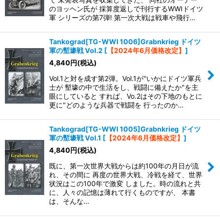
のヨッヘン氏が 採算度返しで刊行するWWIドイツ
軍 シリーズの第7弾! 第一次大戦は戦車や飛行…
Tankograd[TG-WWI 1006]Grabnkrieg ドイツ
軍の塹壕戦 Vol.2
[
【2024年6月価格改定】
]
4,840
円
(税込)
Vol.1と対を成す第2弾。Vol.1が"いかにドイツ軍兵
士が 塹壕の中で生活をし、戦闘に備えたか"を主
眼にしていると すれば、Vo.2はその下地のもとに
更に"どのような兵器で戦闘を 行ったのか…
Tankograd[TG-WWI 1005]Grabnkrieg ドイツ
軍の塹壕戦 Vol.1
[
【2024年6月価格改定】
]
4,840
円
(税込)
既に、第一次世界大戦からは約100年の月日が流
れ、その間に 再度の世界大戦、冷戦を経て、世界
状況はこの100年で激変 しました。時の流れと共
に、人々の記憶は薄れて行くものですが、 本書
は、そんな…