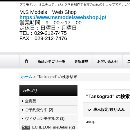
プラモデル、ミニチュア、ジオラマを制作する方のためのショップです。ど
M.S Models Web Shop
https://www.msmodelswebshop.jp/
営業時間：9：00～17：00
定休日：日曜日・月曜日
TEL：029-212-7475
FAX：029-212-7476
商品カテゴリ一覧
更新履歴
お問い合わせ
ホーム
>
"Tankograd"
の
検索結果
カテゴリ
"Tankograd"
の
検索
全商品
表示設定/絞り込み
ご予約受付中
(
2
)
ヴィジョンモデルズ
(
1
)
481
件
ECHELONFineDetails
(
2
)