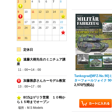
2
3
4
5
6
7
8
9
10
11
12
13
14
15
16
17
18
19
20
21
22
23
24
25
26
27
28
29
30
31
定休日
遠藤大樹先生のミニチュア講
座
11：00〜14：00
Tankograd
[MFZ-No.90]
ターフォールツォイク 90
加藤雅彦さんカーモデル教室
2,970円
(税込)
13：00〜17：00
8/15はゲリラ営業 １０時か
ら１５時までオープン
場所：M.S Models