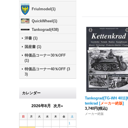
Friulmodel
(
1
)
QuickWheel
(
1
)
Tankograd
(
438
)
洋書
(
1
)
国産書
(
1
)
特価品コーナー30％OFF
(
1
)
特価品コーナー40％OFF
(
3
3
)
カレンダー
Tankograd
[TG-WH 4011]
tenkrad
[
メーカー絶版
]
2026年8月
次月»
3,740円
(税込)
メーカー絶版
日
月
火
水
木
金
土
1