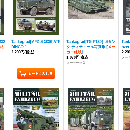
432
Tankograd
[MFZ-S 5036]ATF
Tankograd
[TG-FT20］Sタン
Tan
ー絶
DINGO 1
ク ディティール写真集
[
メー
nzer 
2,200円
(税込)
カー絶版
]
2,2
1,870円
(税込)
メー
メーカー絶版