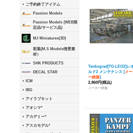
ご予約終了アイテム
Passion Models
Passion Models (WEB限
定品/サービス品)
MJ Miniatures(3D)
彩葉(M.S Models情景素
材）
SHK PRODUCTS
Tankograd
[TG-LEO2]
ルド2 メンテナンス
[
メー
DECAL STAR
ー絶版
]
ICM
2,860円
(税込)
メーカー絶版
IBG
アイラブキット
アオシマ*
アカデミー*
アスカモデル*