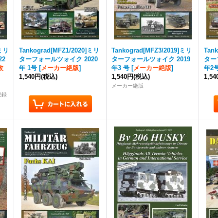
]ミリ
Tankograd
[MFZ1/2020]ミリ
Tankograd
[MFZ3/2019]ミリ
Tan
22
ターフォールツォイク 2020
ターフォールツォイク 2019
ター
改
年 1号
[
メーカー絶版
]
年3 号
[
メーカー絶版
]
年2
1,540円
(税込)
1,540円
(税込)
1,5
メーカー絶版
登録