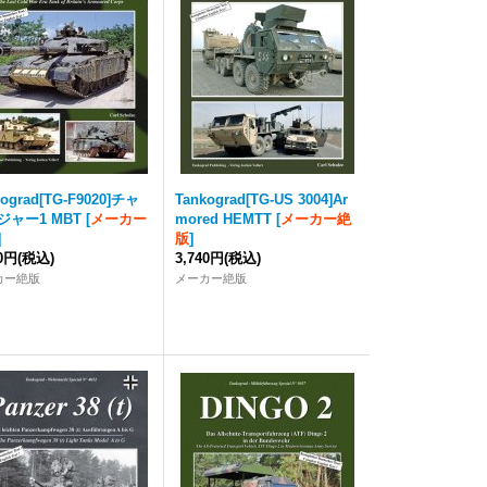
kograd
[TG-F9020]チャ
Tankograd
[TG-US 3004]Ar
ジャー1 MBT
[
メーカー
mored HEMTT
[
メーカー絶
]
版
]
00円
(税込)
3,740円
(税込)
カー絶版
メーカー絶版