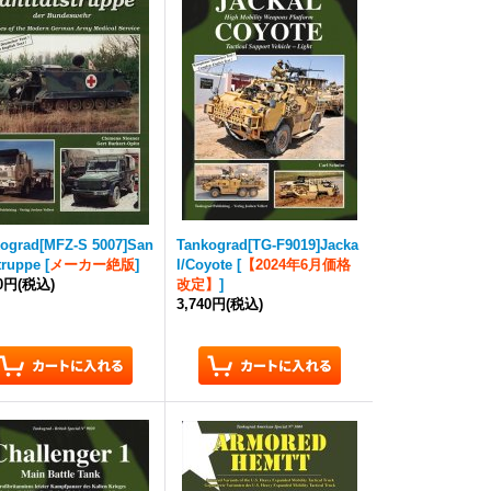
kograd
[MFZ-S 5007]San
Tankograd
[TG-F9019]Jacka
struppe
[
メーカー絶版
]
l/Coyote
[
【2024年6月価格
00円
(税込)
改定】
]
3,740円
(税込)