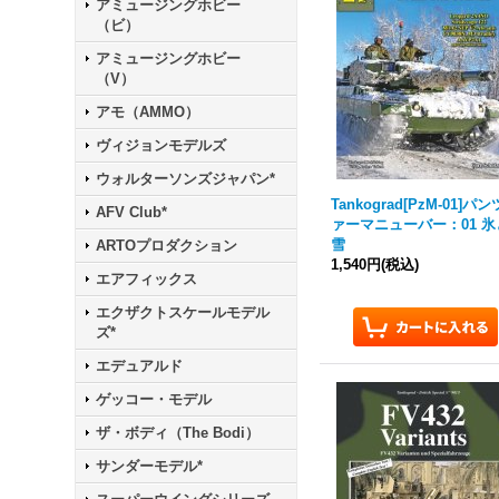
アミュージングホビー
（ビ）
アミュージングホビー
（V）
アモ（AMMO）
ヴィジョンモデルズ
ウォルターソンズジャパン*
Tankograd
[PzM-01]パン
AFV Club*
ァーマニューバー：01 氷
雪
ARTOプロダクション
1,540円
(税込)
エアフィックス
エクザクトスケールモデル
ズ*
エデュアルド
ゲッコー・モデル
ザ・ボディ（The Bodi）
サンダーモデル*