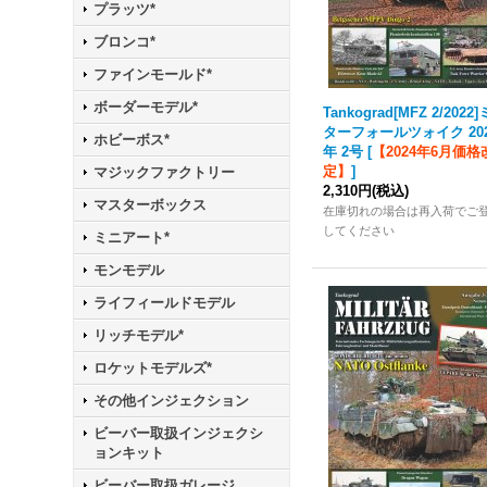
プラッツ*
ブロンコ*
ファインモールド*
ボーダーモデル*
Tankograd
[MFZ 2/2022
ターフォールツォイク 20
ホビーボス*
年 2号
[
【2024年6月価格
定】
]
マジックファクトリー
2,310円
(税込)
マスターボックス
在庫切れの場合は再入荷でご
してください
ミニアート*
モンモデル
ライフィールドモデル
リッチモデル*
ロケットモデルズ*
その他インジェクション
ビーバー取扱インジェクシ
ョンキット
ビーバー取扱ガレージ