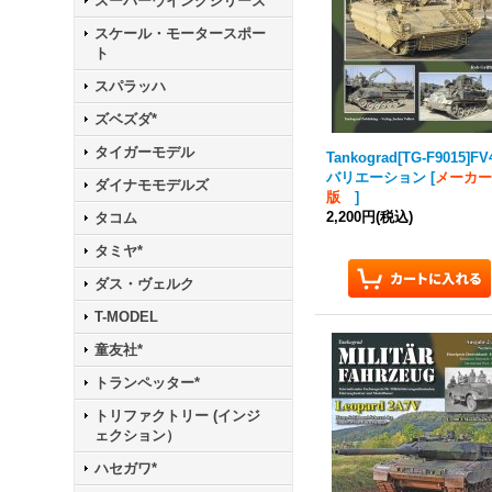
スーパーウイングシリーズ
スケール・モータースポー
ト
スパラッハ
ズベズダ*
タイガーモデル
Tankograd
[TG-F9015]FV
バリエーション
[
メーカ
ダイナモモデルズ
版
]
2,200円
(税込)
タコム
タミヤ*
ダス・ヴェルク
T-MODEL
童友社*
トランペッター*
トリファクトリー (インジ
ェクション）
ハセガワ*