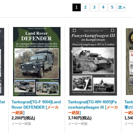
1
2
3
4
5
次
»
Ket
Tankograd
[TG-F 9004]Land
Tankograd
[TG-WH 4005]Pa
Tan
Rover DEFENDER
[
メーカ
nzerkampfwagen III
[
メーカ
軍の
ー絶版
]
ー絶版
]
ー絶
2,200円
(税込)
3,740円
(税込)
1,5
メーカー絶版
メーカー絶版
メー