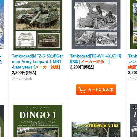
ツ
Tankograd
[MFZ-S 5014]Ger
Tankograd
[TG-WH 4016]II号
Tan
と
man Army Leopard 1 MBT
戦車
[
メーカー絶版
]
レン
-Late years
[
メーカー絶版
]
2,200円
(税込)
絶版
2,200円
(税込)
2,2
メーカー絶版
メー