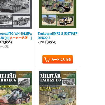
kograd
[TG-WH 4012]Pa
Tankograd
[MFZ-S 5037]ATF
38 (t)
[
メーカー絶版
]
DINGO 2
00円
(税込)
2,200円
(税込)
カー絶版