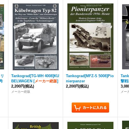
ミリ
Tankograd
[TG-WH 4008]KU
Tankograd
[MFZ-S 5008]Pio
Tan
号
BELWAGEN
[
メーカー絶版
]
nierpanzer
撃戦
2,200円
(税込)
2,200円
(税込)
3,0
メーカー絶版
メー