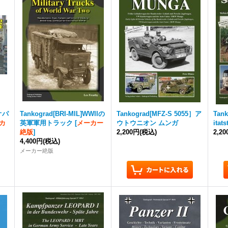
レオパ
Tankograd
[BRI-MIL]WWIIの
Tankograd
[MFZ-S 5055］ア
Tan
カ
英軍軍用トラック
[
メーカー
ウトウニオン ムンガ
itat
絶版
]
2,200円
(税込)
2,2
4,400円
(税込)
メーカー絶版