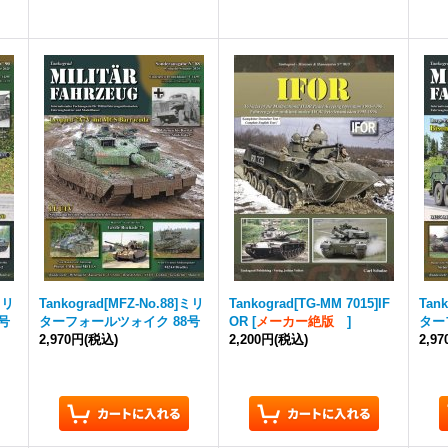
ミリ
Tankograd
[MFZ-No.88]ミリ
Tankograd
[TG-MM 7015]IF
Tan
号
ターフォールツォイク 88号
OR
[
メーカー絶版
]
ター
2,970円
(税込)
2,200円
(税込)
2,9