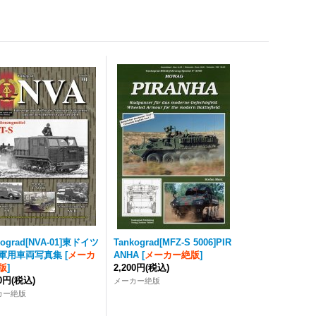
kograd
[NVA-01]東ドイツ
Tankograd
[MFZ-S 5006]PIR
軍用車両写真集
[
メーカ
ANHA
[
メーカー絶版
]
版
]
2,200円
(税込)
40円
(税込)
メーカー絶版
カー絶版