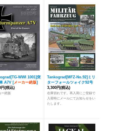
kograd
[TG-WWI 1001]突
Tankograd
[MFZ-No.92]ミリ
車 A7V
[
メーカー絶版
]
ターフォールツォイク92号
80円
(税込)
3,300円
(税込)
カー絶版
在庫切れです。再入荷にご登録で
入荷時にメールにてお知らせをい
たします。